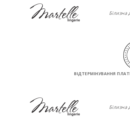
Перейти
до
Білизна д
контенту
ВІДТЕРМІНУВАННЯ ПЛАТ
Білизна д