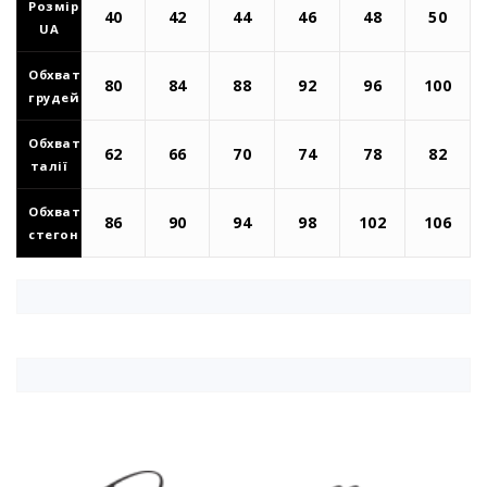
Розмір
40
42
44
46
48
50
UA
Обхват
80
84
88
92
96
100
грудей
Обхват
62
66
70
74
78
82
талії
Обхват
86
90
94
98
102
106
стегон